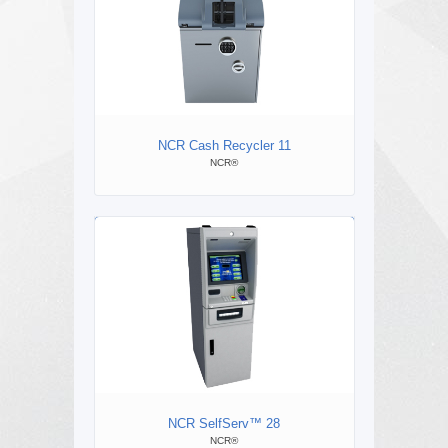
NCR Cash Recycler 11
P
NCR®
NCR SelfServ™ 28
NC
NCR®