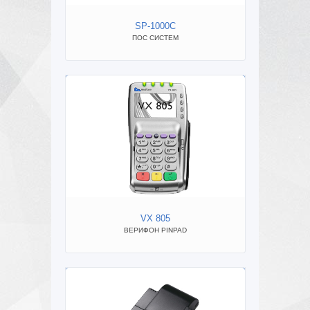
SP-1000C
ПОС СИСТЕМ
ВЕР
VX 805
NC
ВЕРИФОН PINPAD