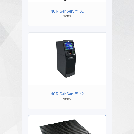
NCR SelfServ™ 31
NCR 
NCR®
NCR SelfServ™ 42
NC
NCR®