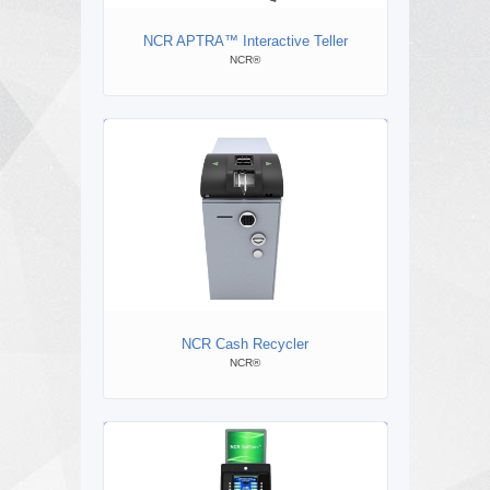
NCR APTRA™ Interactive Teller
P
NCR®
NCR Cash Recycler
NCR®