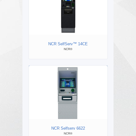
NCR SelfServ™ 14CE
NCR 
NCR®
NCR Selfserv 6622
NCR®
ВЕР