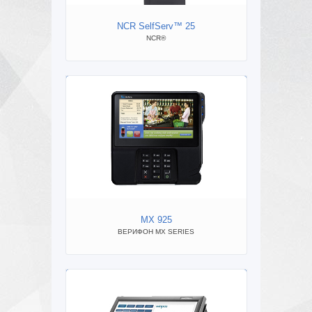
NCR SelfServ™ 25
NC
NCR®
NC
MX 925
ВЕРИФОН MX SERIES