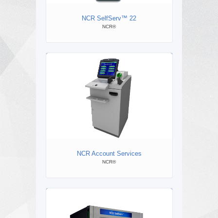
NCR SelfServ™ 22
NC
NCR®
NCR Account Services
NCR®
ВЕР