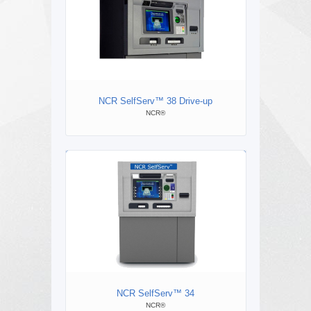
NCR SelfServ™ 38 Drive-up
NC
NCR®
NCR SelfServ™ 34
NC
NCR®